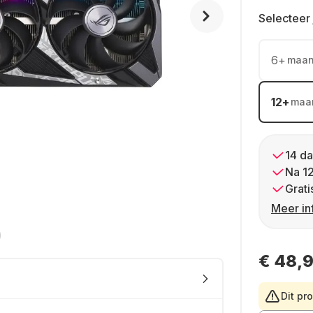
Selecteer 
6
+
maa
12
+
maa
14 da
Na 1
Grati
Meer in
€ 48,
Dit pr