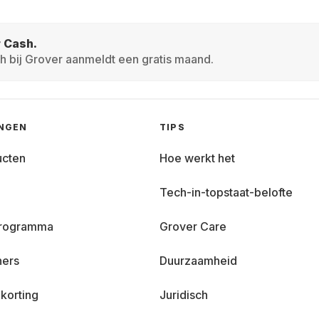
r Cash.
h bij Grover aanmeldt een gratis maand.
INGEN
TIPS
ucten
Hoe werkt het
Tech-in-topstaat-belofte
 programma
Grover Care
ners
Duurzaamheid
korting
Juridisch