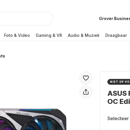
Grover Busine
Foto & Video
Gaming & VR
Audio & Muziek
Draagbaar
nts
NIET OP V
ASUS 
OC Edi
Selecteer 