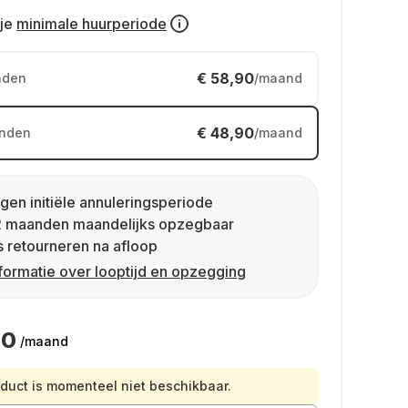
je
minimale huurperiode
€ 58,90
nden
/maand
€ 48,90
nden
/maand
gen initiële annuleringsperiode
2 maanden maandelijks opzegbaar
s retourneren na afloop
formatie over looptijd en opzegging
90
/maand
oduct is momenteel niet beschikbaar.