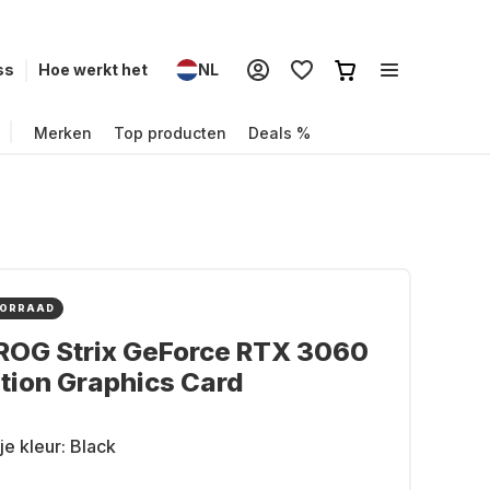
ss
Hoe werkt het
NL
Merken
Top producten
Deals %
OORRAAD
ROG Strix GeForce RTX 3060
tion Graphics Card
je kleur:
Black