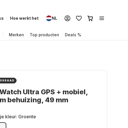
ss
Hoe werkt het
NL
Merken
Top producten
Deals %
OORRAAD
Watch Ultra GPS + mobiel,
um behuizing, 49 mm
je kleur:
Groente