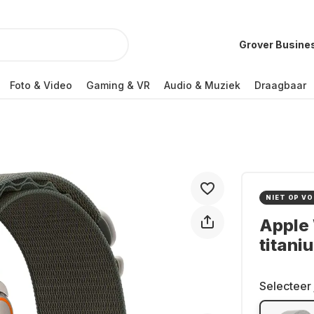
Grover Busine
Foto & Video
Gaming & VR
Audio & Muziek
Draagbaar
NIET OP V
Apple 
titani
Selecteer 