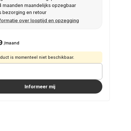
4 maanden maandelijks opzegbaar
s bezorging en retour
formatie over looptijd en opzegging
9
/maand
oduct is momenteel niet beschikbaar.
Informeer mij