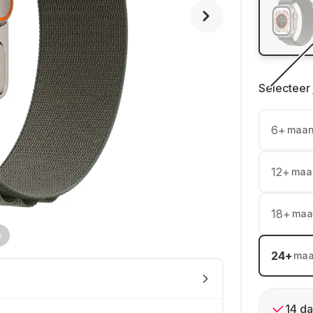
Selecteer 
6
+
maa
12
+
maa
18
+
maa
24
+
ma
14 da