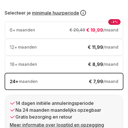
Selecteer je
minimale huurperiode
-2%
6
+
€ 19,99
maanden
€ 20,49
/maand
12
+
€ 11,99
maanden
/maand
18
+
€ 8,99
maanden
/maand
24
+
€ 7,99
maanden
/maand
14 dagen initiële annuleringsperiode
Na 24 maanden maandelijks opzegbaar
Gratis bezorging en retour
Meer informatie over looptijd en opzegging