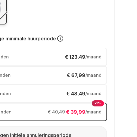
je
minimale huurperiode
€ 123,49
nden
/maand
€ 67,99
nden
/maand
€ 48,49
nden
/maand
-1%
€ 39,99
anden
€ 40,49
/maand
gen initiële annuleringsperiode