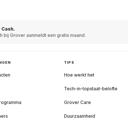
r Cash.
h bij Grover aanmeldt een gratis maand.
INGEN
TIPS
ucten
Hoe werkt het
Tech-in-topstaat-belofte
 programma
Grover Care
ners
Duurzaamheid