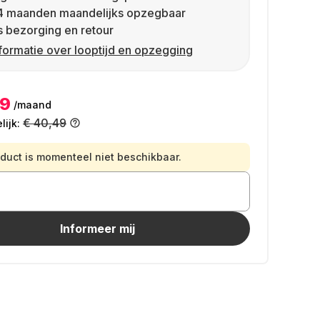
4 maanden maandelijks opzegbaar
s bezorging en retour
formatie over looptijd en opzegging
99
/maand
€ 40,49
ijk:
oduct is momenteel niet beschikbaar.
Informeer mij