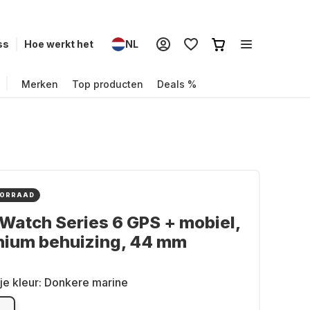
ss
Hoe werkt het
NL
Merken
Top producten
Deals %
OORRAAD
Watch Series 6 GPS + mobiel,
nium behuizing, 44 mm
je kleur:
Donkere marine