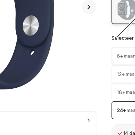
Selecteer 
6
+
maa
12
+
maa
18
+
maa
24
+
ma
14 da