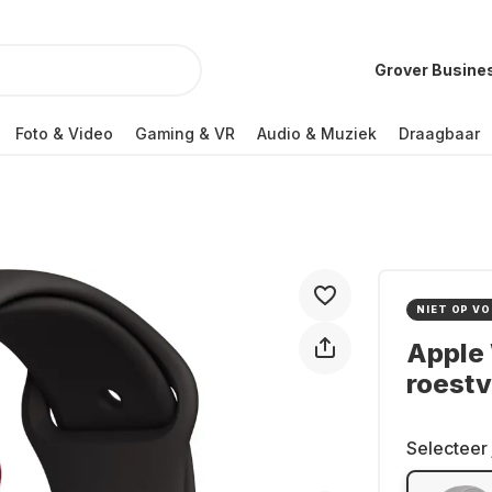
Grover Busine
Foto & Video
Gaming & VR
Audio & Muziek
Draagbaar
NIET OP V
Apple 
roestv
Selecteer 