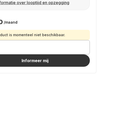
formatie over looptijd en opzegging
0
/maand
oduct is momenteel niet beschikbaar.
Informeer mij