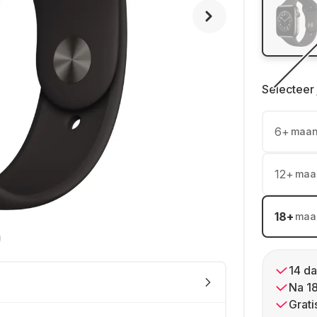
Selecteer 
6
+
maa
12
+
maa
18
+
maa
14 da
Na 1
Grati