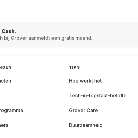
r Cash.
h bij Grover aanmeldt een gratis maand.
INGEN
TIPS
ucten
Hoe werkt het
Tech-in-topstaat-belofte
 programma
Grover Care
ners
Duurzaamheid