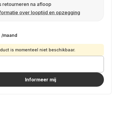
s retourneren na afloop
formatie over looptijd en opzegging
9
/maand
oduct is momenteel niet beschikbaar.
Informeer mij