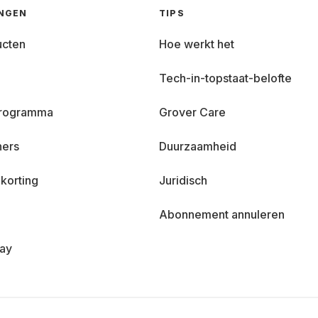
INGEN
TIPS
ucten
Hoe werkt het
Tech-in-topstaat-belofte
 programma
Grover Care
ners
Duurzaamheid
korting
Juridisch
Abonnement annuleren
day