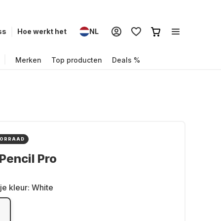
ss
Hoe werkt het
NL
Merken
Top producten
Deals %
OORRAAD
Pencil Pro
je kleur:
White