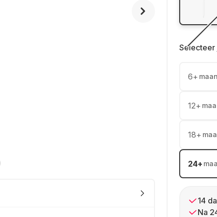
Selecteer 
6
+
maa
12
+
maa
18
+
maa
24
+
ma
14 da
Na 2