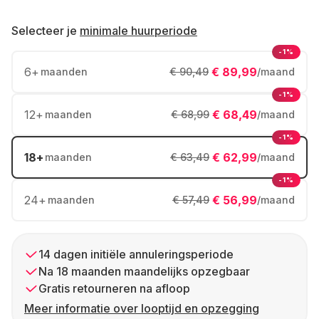
Selecteer je
minimale huurperiode
-1%
6
+
€ 89,99
maanden
€ 90,49
/maand
-1%
12
+
€ 68,49
maanden
€ 68,99
/maand
-1%
18
+
€ 62,99
maanden
€ 63,49
/maand
-1%
24
+
€ 56,99
maanden
€ 57,49
/maand
14 dagen initiële annuleringsperiode
Na 18 maanden maandelijks opzegbaar
Gratis retourneren na afloop
Meer informatie over looptijd en opzegging