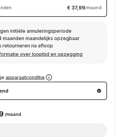
€ 37,99
anden
/maand
gen initiële annuleringsperiode
4 maanden maandelijks opzegbaar
s retourneren na afloop
formatie over looptijd en opzegging
 je
apparaatconditie
kend
9
/maand