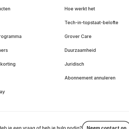
ucten
Hoe werkt het
Tech-in-topstaat-belofte
 programma
Grover Care
ners
Duurzaamheid
korting
Juridisch
Abonnement annuleren
day
Heb je een vraag of heb je hulp nodig?
Neem contact op