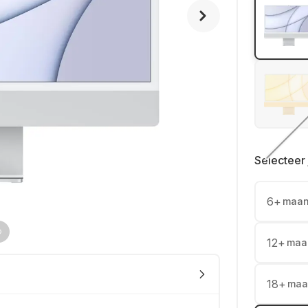
Selecteer 
6
+
maa
12
+
maa
18
+
maa