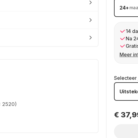
24
+
ma
14 da
Na 2
Grati
Meer in
Selecteer
Uitste
x 2520)
€ 37,9