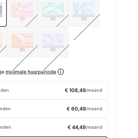
je
minimale huurperiode
€ 108,49
nden
/maand
€ 60,49
nden
/maand
€ 44,49
nden
/maand