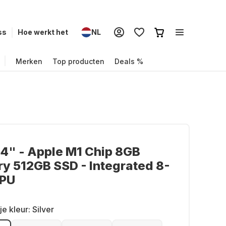
ss
Hoe werkt het
NL
Merken
Top producten
Deals %
4" - Apple M1 Chip 8GB
 512GB SSD - Integrated 8-
GPU
je kleur:
Silver