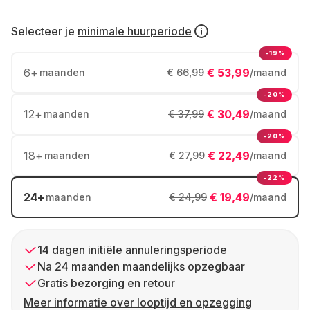
Selecteer je
minimale huurperiode
-19%
6
+
€ 53,99
maanden
€ 66,99
/maand
-20%
12
+
€ 30,49
maanden
€ 37,99
/maand
-20%
18
+
€ 22,49
maanden
€ 27,99
/maand
-22%
24
+
€ 19,49
maanden
€ 24,99
/maand
14 dagen initiële annuleringsperiode
Na 24 maanden maandelijks opzegbaar
Gratis bezorging en retour
Meer informatie over looptijd en opzegging