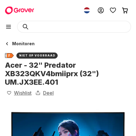
Monitoren
NIET OP VOORRAAD
Acer - 32" Predator
XB323QKV4bmiiprx (32")
UM.JX3EE.401
Wishlist
Deel