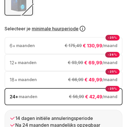
Selecteer je
minimale huurperiode
-25%
6
+
€ 130,99
maanden
€ 175,49
/maand
-26%
12
+
€ 69,99
maanden
€ 93,99
/maand
-25%
18
+
€ 49,99
maanden
€ 66,99
/maand
-25%
24
+
€ 42,49
maanden
€ 56,99
/maand
14 dagen initiële annuleringsperiode
Na 24 maanden maandelijks opzegbaar