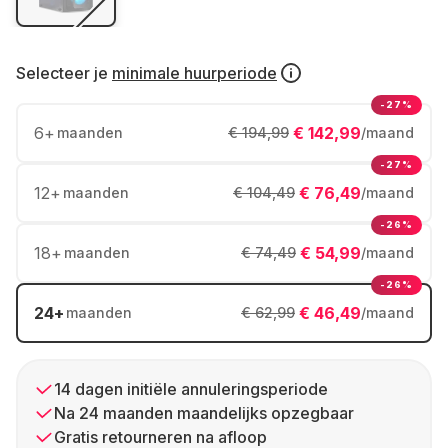
Selecteer je
minimale huurperiode
-27%
6
+
€ 142,99
maanden
€ 194,99
/maand
-27%
12
+
€ 76,49
maanden
€ 104,49
/maand
-26%
18
+
€ 54,99
maanden
€ 74,49
/maand
-26%
24
+
€ 46,49
maanden
€ 62,99
/maand
14 dagen initiële annuleringsperiode
Na 24 maanden maandelijks opzegbaar
Gratis retourneren na afloop