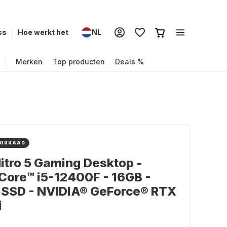
ss
Hoe werkt het
NL
Merken
Top producten
Deals %
OORRAAD
itro 5 Gaming Desktop -
 Core™ i5-12400F - 16GB -
 SSD - NVIDIA® GeForce® RTX
i