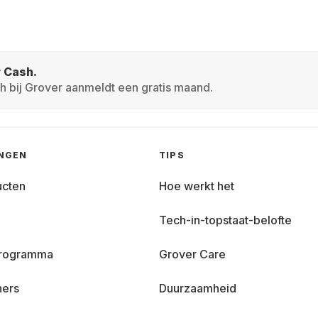
r Cash.
h bij Grover aanmeldt een gratis maand.
INGEN
TIPS
ucten
Hoe werkt het
Tech-in-topstaat-belofte
 programma
Grover Care
ners
Duurzaamheid