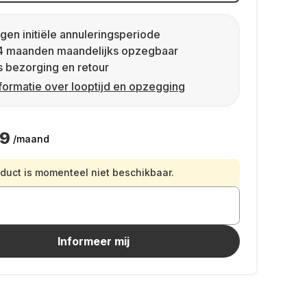
gen initiële annuleringsperiode
4 maanden maandelijks opzegbaar
s bezorging en retour
formatie over looptijd en opzegging
49
/maand
oduct is momenteel niet beschikbaar.
Informeer mij