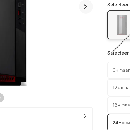
Selecteer 
Selecteer 
6
+
maa
12
+
maa
18
+
maa
24
+
ma