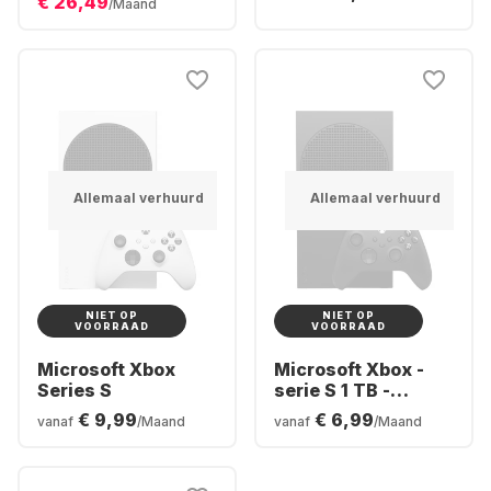
€ 26,49
/Maand
SSD
Allemaal verhuurd
Allemaal verhuurd
NIET OP
NIET OP
VOORRAAD
VOORRAAD
Microsoft Xbox
Microsoft Xbox -
Series S
serie S 1 TB -
console
€ 9,99
€ 6,99
vanaf
/Maand
vanaf
/Maand