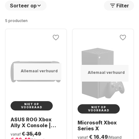
Sorteer op
Filter
5 producten
Allemaal verhuurd
Allemaal verhuurd
NIET OP
NIET OP
VOORRAAD
VOORRAAD
ASUS ROG Xbox
Microsoft Xbox
Ally X Console |
Series X
Ryzen AI Z2
€ 35,49
vanaf
€ 16,49
Extreme 24GB | 1TB
vanaf
/Maand