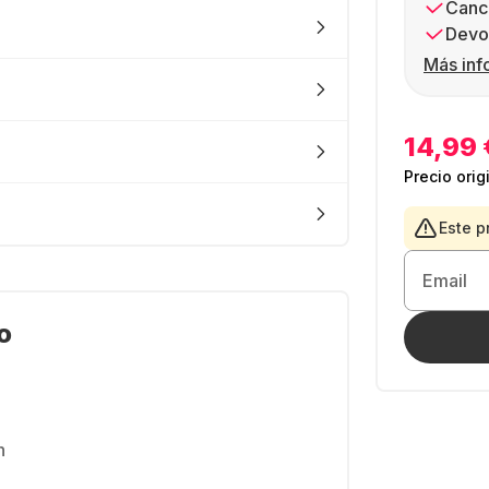
Canc
Devol
Más inf
14,99 
Precio orig
Este p
Email
o
h