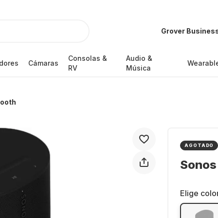
Grover Busines
Consolas &
Audio &
dores
Cámaras
Wearabl
RV
Música
tooth
AGOTADO
Sonos
Elige colo