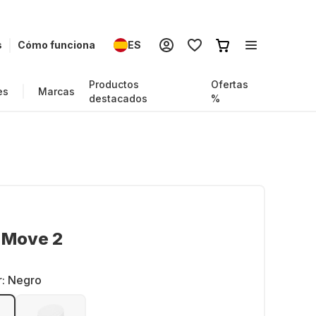
s
Cómo funciona
ES
Productos
Ofertas
es
Marcas
destacados
%
 Move 2
r:
Negro