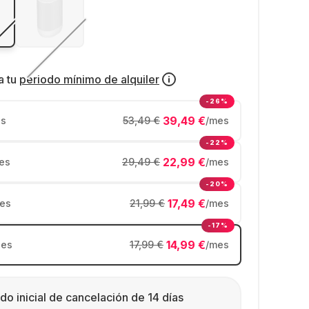
a tu
periodo mínimo de alquiler
-26%
39,49 €
s
53,49 €
/mes
-22%
22,99 €
es
29,49 €
/mes
-20%
17,49 €
es
21,99 €
/mes
-17%
14,99 €
es
17,99 €
/mes
do inicial de cancelación de 14 días