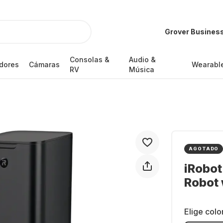
Grover Busines
Consolas &
Audio &
dores
Cámaras
Wearabl
RV
Música
AGOTADO
iRobo
Robot 
Elige colo