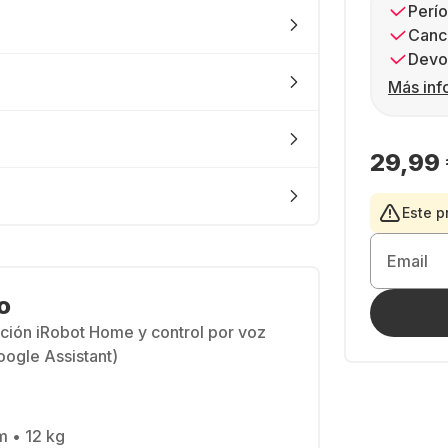
Perío
Canc
Devol
Más inf
29,99
Este p
Email
o
cación iRobot Home y control por voz
ogle Assistant)
m • 12 kg