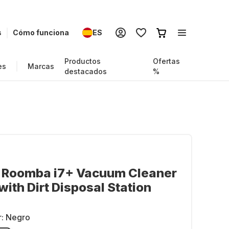
s
Cómo funciona
ES
Productos
Ofertas
es
Marcas
destacados
%
t Roomba i7+ Vacuum Cleaner
with Dirt Disposal Station
r:
Negro