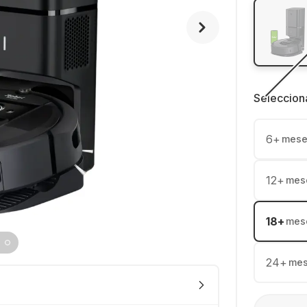
Seleccion
6
+
mese
12
+
mes
18
+
mes
24
+
me