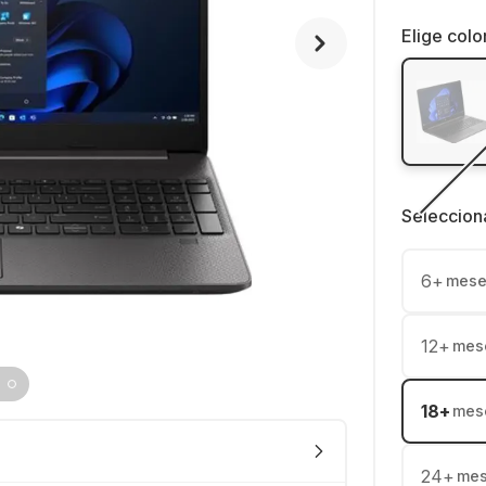
Elige colo
Seleccion
6
+
mese
12
+
mes
18
+
mes
24
+
me