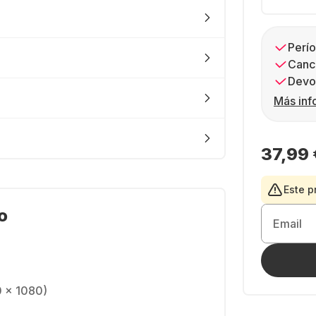
Perío
Canc
Devol
Más inf
37,99 
Este p
o
Email
0 x 1080)