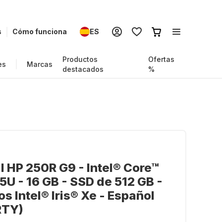
s
Cómo funciona
ES
Productos
Ofertas
es
Marcas
destacados
%
il HP 250R G9 - Intel® Core™
5U - 16 GB - SSD de 512 GB -
os Intel® Iris® Xe - Español
RTY)