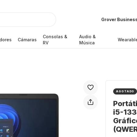
Grover Busines
Consolas &
Audio &
dores
Cámaras
Wearabl
RV
Música
AGOTADO
Portát
i5-133
Gráfic
(QWE