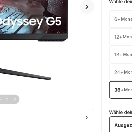
Wähle dei
6
+
Mona
12
+
Mon
18
+
Mon
24
+
Mon
36
+
Mon
Wähle de
Ausgez