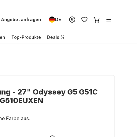
Angebot anfragen
DE
en
Top-Produkte
Deals %
ng - 27" Odyssey G5 G51C
CG510EUXEN
ne Farbe aus: