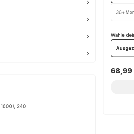
36
+
Mon
Wähle de
Ausgez
68,99
x 1600), 240