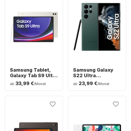
Samsung Tablet,
Samsung Galaxy
Galaxy Tab S9 Ultra
S22 Ultra
- WIFI - Android -
Smartphone -
33,99 €
23,99 €
ab
/Monat
ab
/Monat
512GB
512GB - Dual SIM