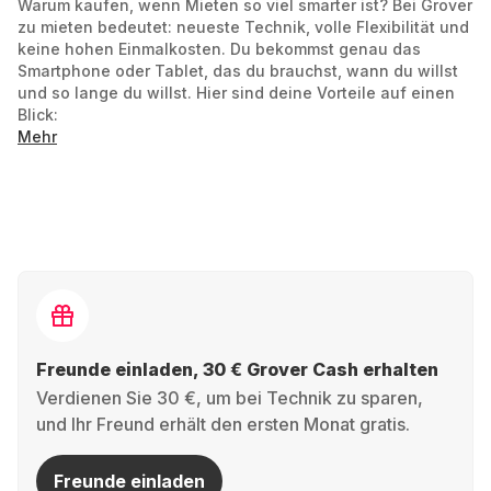
Warum kaufen, wenn Mieten so viel smarter ist? Bei Grover
zu mieten bedeutet: neueste Technik, volle Flexibilität und
keine hohen Einmalkosten. Du bekommst genau das
Smartphone oder Tablet, das du brauchst, wann du willst
und so lange du willst. Hier sind deine Vorteile auf einen
Blick:
Mehr
Maximale Flexibilität:
Du bindest dich nicht für
Jahre an ein einziges Gerät. Miete flexibel für 6, 12,
18 oder mehr Monate. Du entscheidest, wie lange
du dein Handy oder Tablet nutzen willst. So kannst
du immer auf das neueste Smartphone umsteigen.
Topaktuelle Modelle:
Ob S-Serie, Z Fold oder A-
Serie, bei Grover hast du immer Zugriff auf die
Freunde einladen, 30 € Grover Cash erhalten
neuesten Samsung Highlights. Perfekt für alle, die
Verdienen Sie 30 €, um bei Technik zu sparen,
immer up to date bleiben wollen.
und Ihr Freund erhält den ersten Monat gratis.
Volle Kostenkontrolle:
Anstatt hunderte Euro auf
Freunde einladen