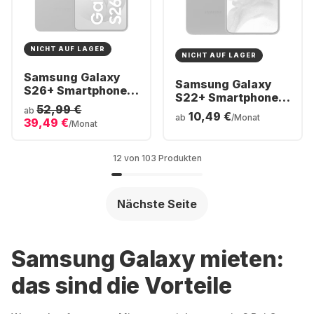
NICHT AUF LAGER
NICHT AUF LAGER
Samsung Galaxy
Samsung Galaxy
S26+ Smartphone -
S22+ Smartphone -
256GB - Dual SIM
52,99 €
128GB - Dual SIM
ab
10,49 €
ab
/Monat
39,49 €
/Monat
12 von 103 Produkten
Nächste Seite
Samsung Galaxy mieten:
das sind die Vorteile