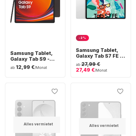
-2%
Samsung Tablet,
Samsung Tablet,
Galaxy Tab S7 FE -
Galaxy Tab S9 -
5G - Android - 64GB
27,99 €
WIFI - Android -
ab
12,99 €
ab
/Monat
27,49 €
128GB
/Monat
Alles vermietet
Alles vermietet