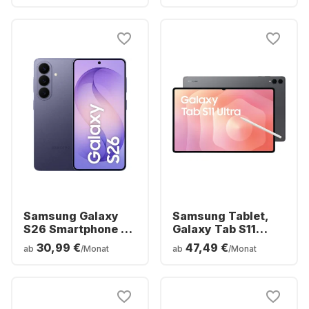
Samsung Galaxy
Samsung Tablet,
S26 Smartphone -
Galaxy Tab S11
256GB - Dual SIM
Ultra - WIFI -
30,99 €
47,49 €
ab
/Monat
ab
/Monat
Android - 256GB