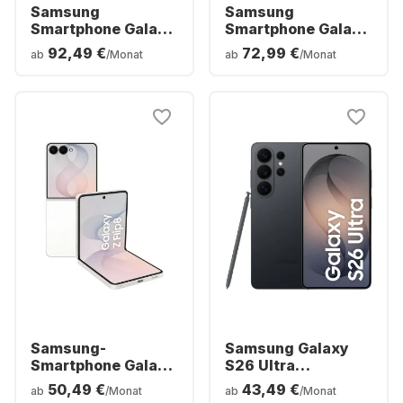
Samsung
Samsung
Smartphone Galaxy
Smartphone Galaxy
Z Fold8 Ultra - 12GB
Z Fold8 - 12 GB -
92,49 €
72,99 €
ab
/Monat
ab
/Monat
- 256GB - Dual SIM
256GB - Dual SIM
Samsung-
Samsung Galaxy
Smartphone Galaxy
S26 Ultra
Z Flip 8 – 12 GB –
Smartphone -
50,49 €
43,49 €
ab
/Monat
ab
/Monat
256 GB - Dual SIM
256GB - Dual SIM