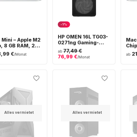
-1%
HP OMEN 16L TG03-
 Mini – Apple M2
Mac 
0271ng Gaming-
p, 8 GB RAM, 256
Chip
Desktop - AMD
77,49 €
SD, integrierte
Arbe
ab
8,99 €
2
Ryzen™ 7 8700F - 16
/Monat
ab
76,99 €
Kern-GPU
GB S
/Monat
GB - 512 GB SSD -
10-
NVIDIA® GeForce®
RTX™ 5060 -
Alles vermietet
Alles vermietet