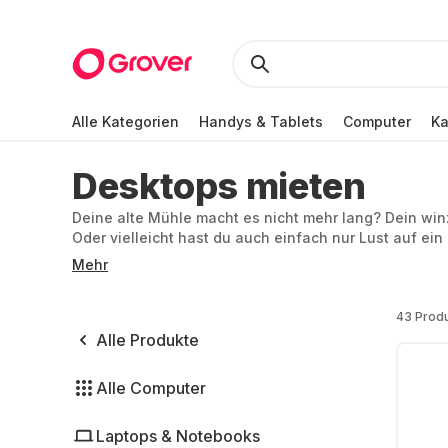
Alle Kategorien
Handys & Tablets
Computer
K
Desktops mieten
Deine alte Mühle macht es nicht mehr lang? Dein winz
Oder vielleicht hast du auch einfach nur Lust auf ein
einen neuen Desktop. Das bedeutet allerdings nicht,
Mehr
einen PC mieten, zum Beispiel bei uns.
43 Prod
Alle Produkte
Alle Computer
Laptops & Notebooks