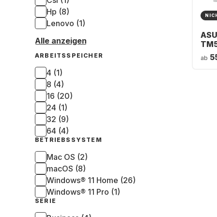
Csl (1)
Hp (8)
NIC
Lenovo (1)
ASU
Alle anzeigen
TM
0R
ARBEITSSPEICHER
5
ab
Gam
Ryz
4 (1)
GB –
8 (4)
NVI
16 (20)
RTX
24 (1)
32 (9)
64 (4)
BETRIEBSSYSTEM
Mac OS (2)
macOS (8)
Windows® 11 Home (26)
Windows® 11 Pro (1)
SERIE