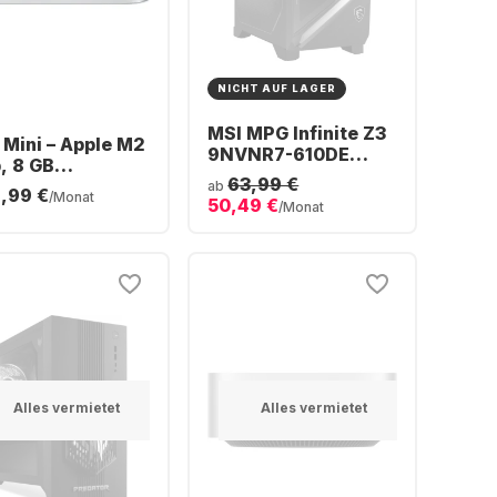
NICHT AUF LAGER
MSI MPG Infinite Z3
Mini – Apple M2
9NVNR7-610DE
, 8 GB
Gaming Desktop -
63,99 €
itsspeicher, 512
ab
1,99 €
AMD Ryzen™ 7
/Monat
50,49 €
SD, integrierte
/Monat
9700X - 16GB - 1TB
Kern-GPU
SSD - NVIDIA®
GeForce® RTX™
5060 Ti
Alles vermietet
Alles vermietet