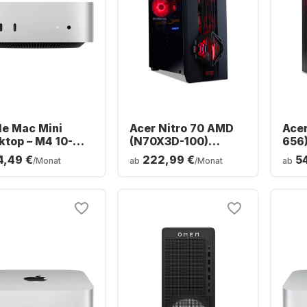
le Mac Mini
Acer Nitro 70 AMD
Acer
ktop – M4 10-
(N70X3D-100)
656
e – 16 GB RAM –
Gaming-Desktop -
Desk
4,49 €
222,99 €
5
/Monat
ab
/Monat
ab
 GB SSD –
AMD Ryzen™ 9
Core
grierte 10-Core-
9900X3D - 64 GB - 2
16GB
U
TB SSD - NVIDIA®
NVI
GeForce® RTX™
RTX
5090 -