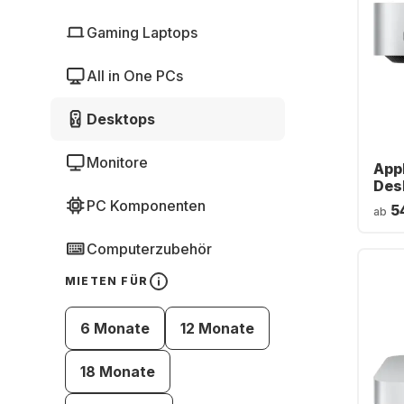
Gaming Laptops
All in One PCs
Desktops
Monitore
App
Des
Cor
PC Komponenten
5
ab
512
Inte
Computerzubehör
GP
MIETEN FÜR
6 Monate
12 Monate
18 Monate