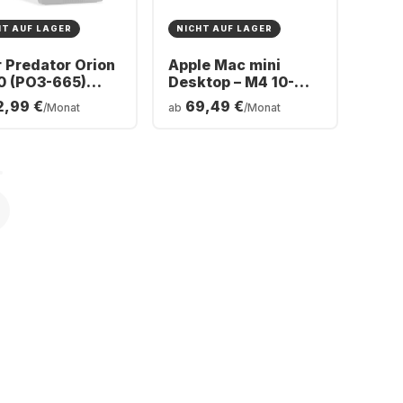
HT AUF LAGER
NICHT AUF LAGER
 Predator Orion
Apple Mac mini
0 (PO3-665)
Desktop – M4 10-
ing Desktop -
Core – 24 GB RAM –
2,99 €
69,49 €
/Monat
ab
/Monat
l® Core™ Ultra 5-
512 GB SSD –
 - 16GB - 512GB
Integrierte 10-Core-
 - NVIDIA®
GPU
orce® RTX™
0