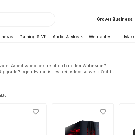
Grover Business
ameras
Gaming & VR
Audio & Musik
Wearables
Mark
iger Arbeitsspeicher treibt dich in den Wahnsinn?
 Upgrade? Irgendwann ist es bei jedem so weit: Zeit für
 dass du direkt einen kaufen musst – du kannst auch
ukte