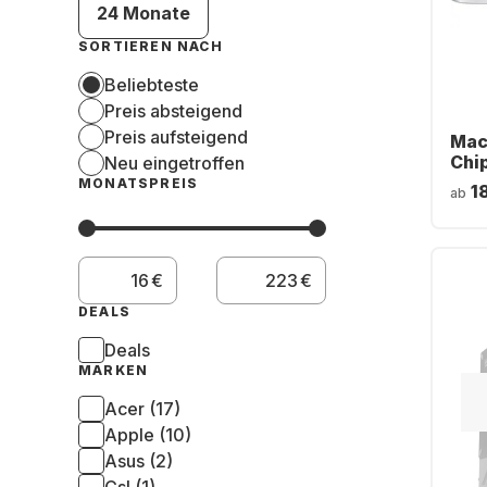
24 Monate
SORTIEREN NACH
Beliebteste
Preis absteigend
Preis aufsteigend
Mac
Chi
Neu eingetroffen
GB S
MONATSPREIS
1
ab
10-
€
€
DEALS
Deals
MARKEN
Acer (17)
Apple (10)
Asus (2)