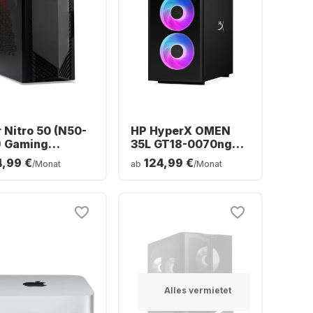
 Nitro 50 (N50-
HP HyperX OMEN
) Gaming
35L GT18-0070ng
top - Intel®
Desktop-PC – Intel®
4,99 €
124,99 €
/Monat
ab
/Monat
™ i5-14400F -
Core™ Ultra 7-270K0
 - 512GB SSD -
– 16 GB – 1 TB SSD –
DIA® GeForce®
NVIDIA® GeForce®
™ 5060
RTX™ 5070
Alles vermietet