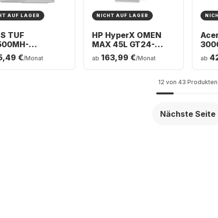
HT AUF LAGER
NICHT AUF LAGER
NIC
S TUF
HP HyperX OMEN
Acer
500MH-
MAX 45L GT24-
300
5220032W
0071ng Desktop-PC
Gam
5,49 €
163,99 €
4
/Monat
ab
/Monat
ab
ing PC – AMD
– Intel® Core™ Ultra
Inte
en™ 5 220 – 16
7-270K0 – 32 GB
225F
 1 TB SSD –
RAM – 1 TB SSD –
SSD
12 von 43 Produkten
DIA® GeForce®
NVIDIA® GeForce®
GeF
™ 5060
RTX™ 5070 Ti
506
Nächste Seite