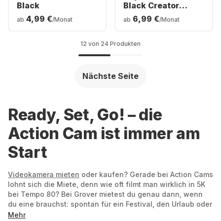
Black
Black Creator
Edition
4,99 €
6,99 €
ab
/Monat
ab
/Monat
12 von 24 Produkten
Nächste Seite
Ready, Set, Go! – die
Action Cam ist immer am
Start
Videokamera mieten
oder kaufen? Gerade bei Action Cams
lohnt sich die Miete, denn wie oft filmt man wirklich in 5K
bei Tempo 80? Bei Grover mietest du genau dann, wenn
du eine brauchst: spontan für ein Festival, den Urlaub oder
zum Ausprobieren. Statt viel Geld in ein Gerät zu stecken,
Mehr