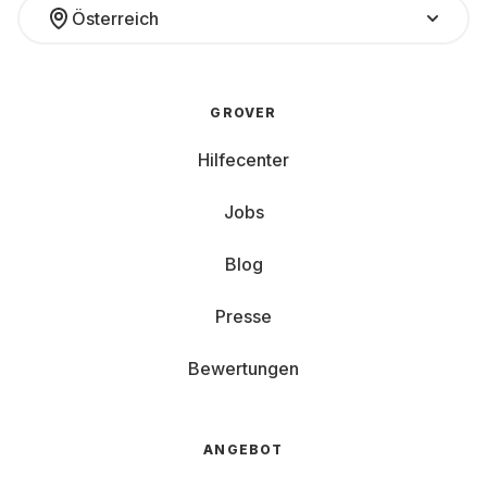
Österreich
GoPro, INSTA360 und Co.: Du hast
die Wahl
GROVER
Wer eine Action Cam mietet, hat meistens einen
bestimmten Plan: eine Reise, ein sportliches Projekt oder
Hilfecenter
einfach Lust auf besondere Aufnahmen. Aber nicht jede
Kamera ist für jedes Vorhaben gleich gut geeignet.
Manche sind perfekt für POV-Szenen beim Biken oder
Jobs
Skifahren, andere für spektakuläre 360°-Clips oder stabile
Vlogs aus der Hand. Damit du nicht lange vergleichen
Blog
musst, findest du hier fünf Top-Modelle aus dem Grover-
Sortiment samt ihrer jeweiligen Stärken:
Presse
GoPro HERO 13 Black: Für alle, die maximale
Bewertungen
Qualität wollen. Die GoPro Hero 13 Black bietet
5.3K60p, 4K120p, austauschbare Objektive und ein
riesiges Sichtfeld von 177° für Actionszenen mit
vielen Details und hohen Anforderungen an Bild
ANGEBOT
und Stabilität.