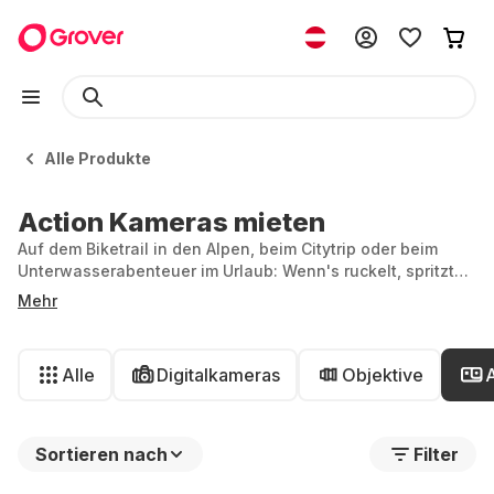
Alle Produkte
Action Kameras mieten
Auf dem Biketrail in den Alpen, beim Citytrip oder beim
Unterwasserabenteuer im Urlaub: Wenn's ruckelt, spritzt
oder fliegt, braucht es die richtige Kamera. Bei Grover
Mehr
kannst du dir eine Action Cam mieten, die den Moment
perfekt einfängt. Jetzt Modell aussuchen, loslegen und
Action-Content festhalten.
Alle
Digitalkameras
Objektive
Sortieren nach
Filter