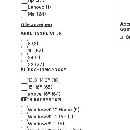
Hp (27)
Lenovo (1)
Msi (24)
Acer
Alle anzeigen
Gam
ARBEITSSPEICHER
AMD
9
ab
16 G
8 (2)
NVI
16 (82)
RTX
Deu
24 (1)
32 (27)
BILDSCHIRMGRÖSSE
13.3-14.3" (10)
15-16" (65)
above 16" (64)
BETRIEBSSYSTEM
Windows® 10 Home (9)
Windows® 10 Pro (1)
Windows® 11 (6)