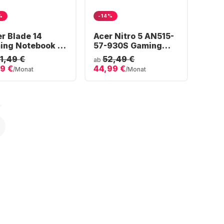
%
-14%
r Blade 14
Acer Nitro 5 AN515-
ing Notebook -
57-930S Gaming
 Ryzen™ 9
Notebook - Intel®
1,49 €
52,49 €
ab
HX - 16GB - 1TB
Core™ i9-11900H -
9 €
44,99 €
/Monat
/Monat
 - NVIDIA®
16GB - 512GB SSD -
orce® RTX 3070
NVIDIA® GeForce®
RTX 3060