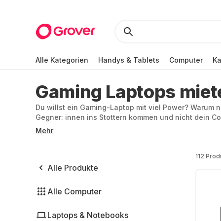
Alle Kategorien
Handys & Tablets
Computer
K
Gaming Laptops miet
Du willst ein Gaming-Laptop mit viel Power? Warum n
Gegner: innen ins Stottern kommen und nicht dein Co
die ist oft sehr teuer. Bei Grover findest du Gamin
Mehr
Performance und unbegrenzte Mobilität. Tauche mit 
112 Prod
Alle Produkte
Alle Computer
Laptops & Notebooks