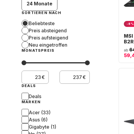
24 Monate
SORTIEREN NACH
Beliebteste
-8%
Preis absteigend
MSI
Preis aufsteigend
B2R
Neu eingetroffen
Gam
6
ab
MONATSPREIS
Int
59,
- 16
- N
RTX
Deu
€
€
DEALS
Deals
MARKEN
Acer (33)
Asus (6)
Gigabyte (1)