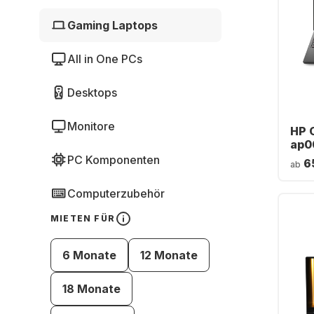
Gaming Laptops
All in One PCs
Desktops
Monitore
HP 
ap0
Lap
PC Komponenten
6
ab
Ryz
16 G
Computerzubehör
NVI
RTX
MIETEN FÜR
Deu
6 Monate
12 Monate
18 Monate