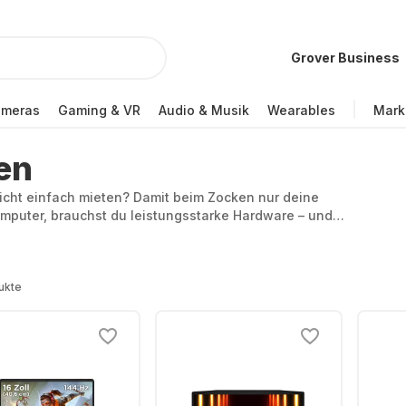
Grover Business
ameras
Gaming & VR
Audio & Musik
Wearables
Mark
en
icht einfach mieten? Damit beim Zocken nur deine
mputer, brauchst du leistungsstarke Hardware – und
g-Notebooks zum Mieten: für unschlagbare Hardware-
günstigen Monatsraten ab in die Welt des Gamings.
ukte