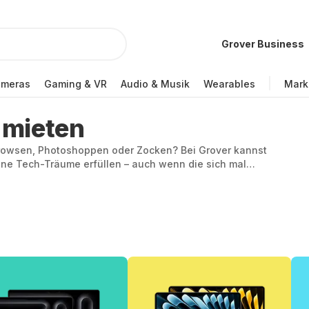
Grover Business
ameras
Gaming & VR
Audio & Musik
Wearables
Mark
 mieten
Browsen, Photoshoppen oder Zocken? Bei Grover kannst
ine Tech-Träume erfüllen – auch wenn die sich mal
otebook für die schnellen Geistesblitze unterwegs:
er Rechenleistung. Uns noch mehr Flexibilität bekommst