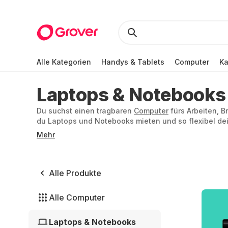
Alle Kategorien
Handys & Tablets
Computer
K
Laptops & Notebooks
Du suchst einen tragbaren
Computer
fürs Arbeiten, 
du Laptops und Notebooks mieten und so flexibel de
ändern. Egal, ob Gaming Laptop oder superleichtes N
Mehr
Laptops bieten dir viel Freiheit kombiniert mit stark
du durch das Mieten von Laptops bei Grover.
Alle Produkte
Alle Computer
Laptops & Notebooks