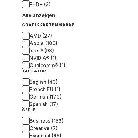
FHD+ (3)
Alle anzeigen
GRAFIKKARTENMARKE
AMD (27)
Apple (108)
Intel® (93)
NVIDIA® (1)
Qualcomm® (1)
TASTATUR
English (40)
French EU (1)
German (170)
Spanish (17)
SERIE
Business (153)
Creative (7)
Essential (66)