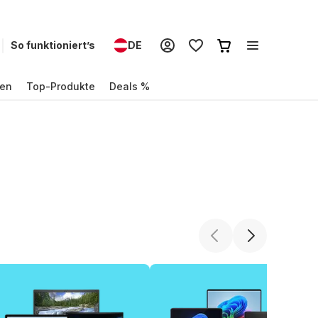
So funktioniert’s
DE
en
Top-Produkte
Deals %