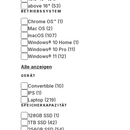
Gra
above 16" (53)
(QW
BETRIEBSSYSTEM
Chrome OS™ (1)
Mac OS (2)
macOS (107)
Windows® 10 Home (1)
Windows® 10 Pro (11)
Windows® 11 (12)
Alle anzeigen
GERÄT
Convertible (10)
IPS (1)
Laptop (219)
SPEICHERKAPAZITÄT
128GB SSD (1)
1TB SSD (42)
256GB SSD (54)