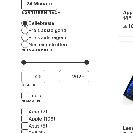
24 Monate
App
SORTIEREN NACH
14" 
Beliebteste
M5 P
1
ab
SSD
Preis absteigend
- D
Preis aufsteigend
Neu eingetroffen
MONATSPREIS
€
€
DEALS
Deals
MARKEN
Acer (7)
Apple (109)
Asus (5)
Len