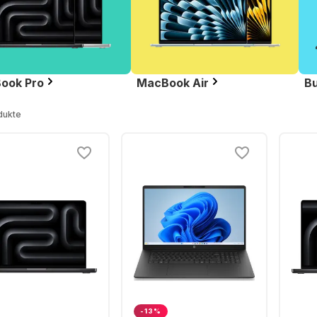
ook Pro
MacBook Air
Bu
dukte
-13%