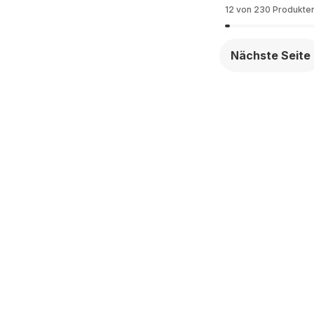
phics - Deutsch
Deutsch (QWERTZ)
12 von 230 Produkte
ERTZ)
Nächste Seite