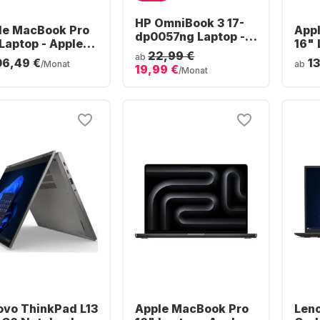
HP OmniBook 3 17-
le MacBook Pro
App
dp0057ng Laptop -
Laptop - Apple
16" 
AMD Ryzen™ 5 40 -
22,99 €
ro - 24 GB - 1 TB
M5 P
ab
06,49 €
1
16 GB - 512 GB SSD -
/Monat
ab
19,99 €
 - Apple 16-Core
SSD 
/Monat
AMD Radeon® Grafik
eutsch (QWERTZ)
- D
- Deutsch (QWERTZ)
ovo ThinkPad L13
Apple MacBook Pro
Len