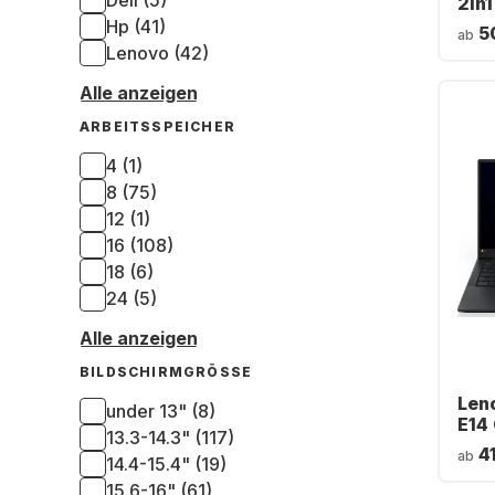
Dell (5)
2in
AMD
Hp (41)
5
ab
215 
Lenovo (42)
SSD
Rad
Alle anzeigen
ARBEITSSPEICHER
4 (1)
8 (75)
12 (1)
16 (108)
18 (6)
24 (5)
Alle anzeigen
BILDSCHIRMGRÖSSE
Len
under 13" (8)
E14 
13.3-14.3" (117)
Inte
4
ab
14.4-15.4" (19)
3250
GB S
15.6-16" (61)