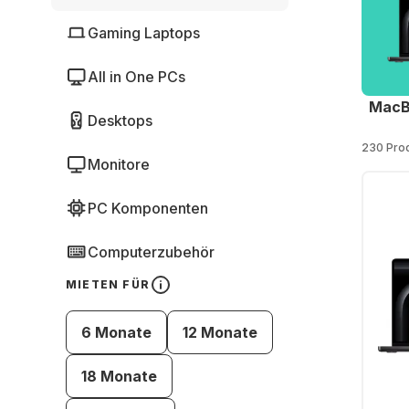
Gaming Laptops
All in One PCs
MacB
Desktops
230 Pro
Monitore
PC Komponenten
Computerzubehör
MIETEN FÜR
6 Monate
12 Monate
18 Monate