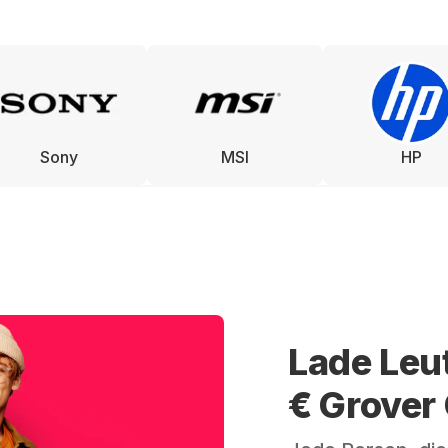
Sony
MSI
HP
Lade Leu
€ Grover