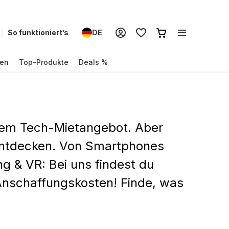
So funktioniert’s
DE
en
Top-Produkte
Deals %
erem Tech-Mietangebot. Aber
 entdecken. Von Smartphones
g & VR: Bei uns findest du
 Anschaffungskosten! Finde, was