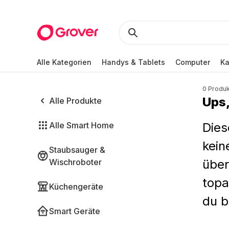
Alle Kategorien
Handys & Tablets
Computer
K
0 Produ
Ups,
Alle Produkte
Alle Smart Home
Dies
kein
Staubsauger &
Wischroboter
über
topa
Küchengeräte
du b
Smart Geräte