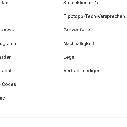
ukte
So funktioniert’s
Tipptopp-Tech-Versprechen
siness
Grover Care
programm
Nachhaltigkeit
erden
Legal
rabatt
Vertrag kündigen
n-Codes
day