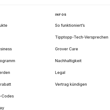
INFOS
ukte
So funktioniert’s
Tipptopp-Tech-Versprechen
siness
Grover Care
programm
Nachhaltigkeit
erden
Legal
rabatt
Vertrag kündigen
n-Codes
day