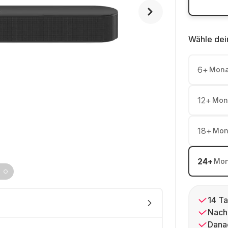
Wähle dei
6
+
Mona
12
+
Mon
18
+
Mon
24
+
Mon
14 Ta
Nach
Dana