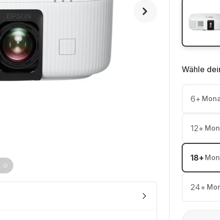
Wähle dei
6
+
Mona
12
+
Mon
18
+
Mon
24
+
Mon