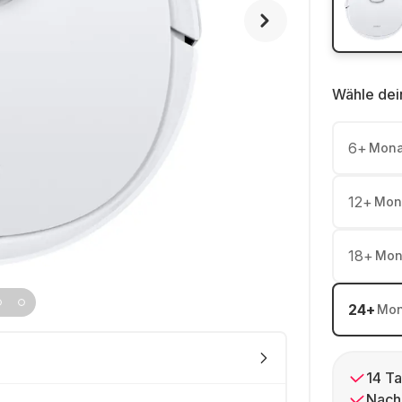
Wähle dei
6
+
Mona
12
+
Mon
18
+
Mon
24
+
Mon
14 Ta
Nach