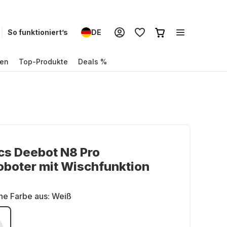
So funktioniert’s
DE
en
Top-Produkte
Deals %
cs Deebot N8 Pro
boter mit Wischfunktion
ne Farbe aus:
Weiß