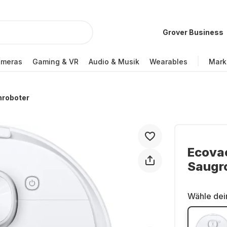
Grover Business
ameras
Gaming & VR
Audio & Musik
Wearables
Mark
hroboter
Ecova
Saugro
Wähle dei