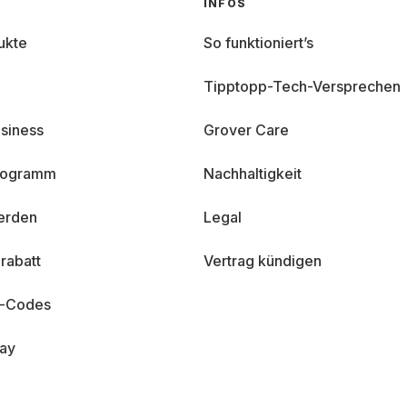
INFOS
ukte
So funktioniert’s
Tipptopp-Tech-Versprechen
siness
Grover Care
programm
Nachhaltigkeit
erden
Legal
rabatt
Vertrag kündigen
n-Codes
day