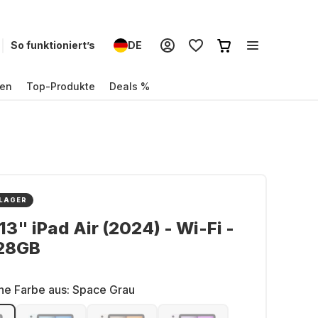
So funktioniert’s
DE
en
Top-Produkte
Deals %
 LAGER
13" iPad Air (2024) - Wi-Fi -
128GB
ne Farbe aus:
Space Grau