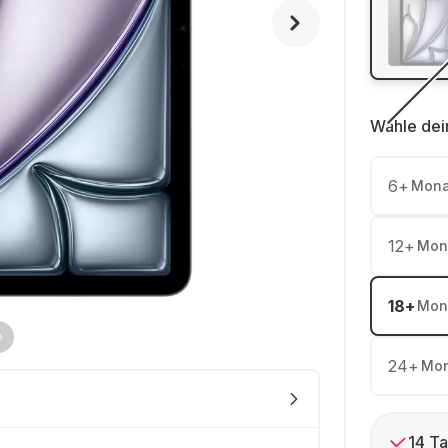
Wähle dei
6
+
Mona
12
+
Mon
18
+
Mon
24
+
Mon
14 Ta