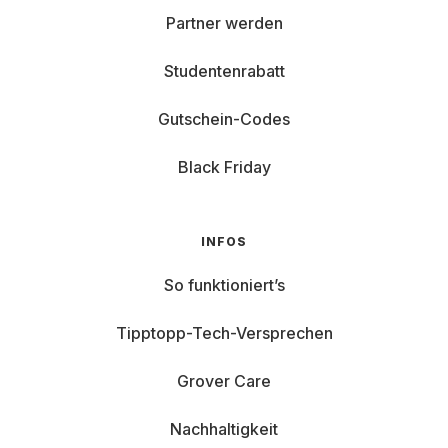
Sorgenfrei:
Kleine Gebrauchsspuren sind bei der
Partner werden
Nutzung ganz normal und durch Grover Care
abgesichert.
Studentenrabatt
Gutschein-Codes
Jetzt mieten und direkt losarbeiten – ganz ohne
Kabelchaos!
Black Friday
INFOS
So funktioniert’s
Tipptopp-Tech-Versprechen
Grover Care
Nachhaltigkeit