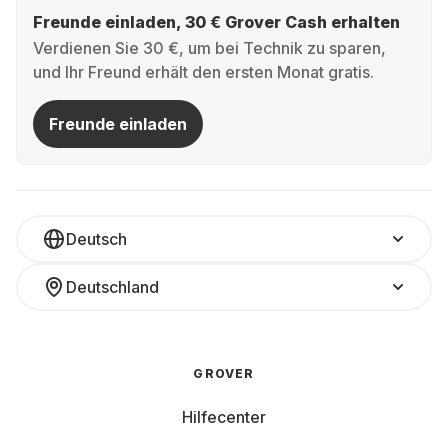
nahezu jede Umgebung und machen auch optisch was
Freunde einladen, 30 € Grover Cash erhalten
her.
Verdienen Sie 30 €, um bei Technik zu sparen,
Wofür eignen sich All-in-One-PCs
und Ihr Freund erhält den ersten Monat gratis.
besonders gut?
Freunde einladen
Office-Aufgaben:
Perfekt für Videocalls, E-Mails
und die tägliche Arbeit.
Entertainment:
Ideal zum Surfen, Streamen und
Deutsch
für die alltägliche Nutzung.
Deutschland
Kreativität:
Geeignet für einfache
Kreativanwendungen wie Bildbearbeitung oder
Textgestaltung.
GROVER
Minimalismus:
Für alle, die ein aufgeräumtes
Hilfecenter
Setup ohne Schnickschnack wollen.