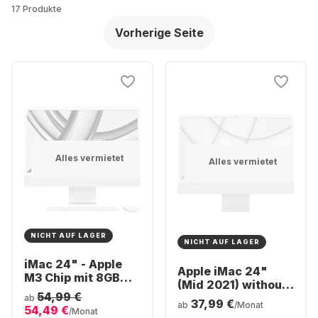
17 Produkte
Vorherige Seite
Alles vermietet
Alles vermietet
NICHT AUF LAGER
NICHT AUF LAGER
iMac 24" - Apple
Apple iMac 24"
M3 Chip mit 8GB
(Mid 2021) without
Arbeitsspeicher
54,99 €
Touch ID All-in-One
ab
37,99 €
512GB SSD -
ab
/Monat
54,49 €
- Apple M1 - 8GB -
/Monat