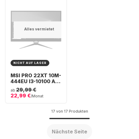
Alles vermietet
NICHT AUF LAGER
MSI PRO 22XT 10M-
444EU I3-10100 All-
in-One - Intel®
29,99 €
ab
Core™ i3-10105 -
22,99 €
/Monat
8GB - 256GB SSD -
Intel® Iris® UHD
Graphics
17 von 17 Produkten
Nächste Seite