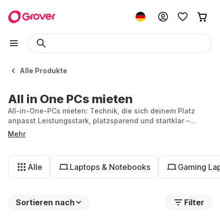
Alle Produkte
All in One PCs mieten
All-in-One-PCs mieten: Technik, die sich deinem Platz
anpasst Leistungsstark, platzsparend und startklar –
perfekt für Büro, Alltag oder Homeoffice.
Mehr
Alle
Laptops & Notebooks
Gaming La
Sortieren nach
Filter