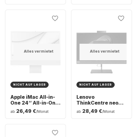
Integrated 10-core
256GB SSD - Apple
GPU
Integrated 7-core
GPU
Alles vermietet
Alles vermietet
NICHT AUF LAGER
NICHT AUF LAGER
Apple iMac All-in-
Lenovo
One 24‘‘ All-in-One
ThinkCentre neo
- Apple M1 - 8GB -
50a All-in-One -
26,49 €
28,49 €
ab
/Monat
ab
/Monat
256GB SSD - Apple
Intel® Core™ i5-
Integrated 8-core
12500H - 8GB -
GPU
256GB SSD - Intel®
Iris® Xe Graphics