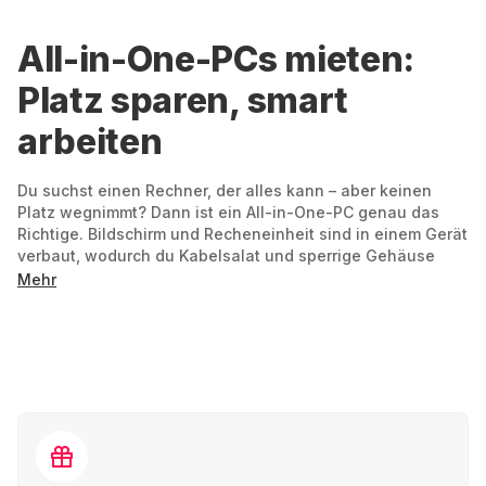
All-in-One-PCs mieten:
Platz sparen, smart
arbeiten
Du suchst einen Rechner, der alles kann – aber keinen
Platz wegnimmt? Dann ist ein All-in-One-PC genau das
Richtige. Bildschirm und Recheneinheit sind in einem Gerät
verbaut, wodurch du Kabelsalat und sperrige Gehäuse
einfach vermeidest.
Mehr
Ideal fürs Homeoffice, den
Schreibtisch zu Hause oder im
Büro
All-in-One-PCs sind schlank, leise und schnell
einsatzbereit. Einfach anschließen, loslegen – ganz ohne
Aufbauaufwand. Dank des cleanen Designs passen sie in