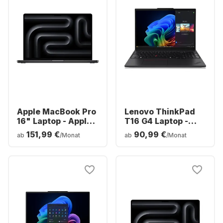
Apple MacBook Pro
Lenovo ThinkPad
16" Laptop - Apple
T16 G4 Laptop -
M5 Max - 36 GB - 2
AMD Ryzen™ 7 AI
151,99 €
90,99 €
ab
/Monat
ab
/Monat
TB SSD - Apple 32-
350 - 32 GB - 1 TB
Core - Deutsch
SSD - AMD Radeon
(QWERTZ)
Grafik - Deutsch
(QWERTZ)