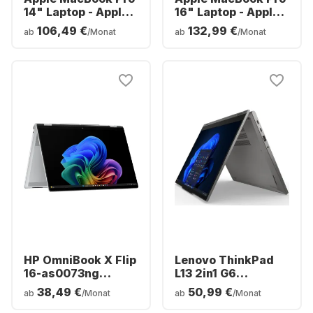
14" Laptop - Apple
16" Laptop - Apple
M5 Pro - 24 GB - 1
M5 Pro - 24 GB - 1
106,49 €
132,99 €
ab
/Monat
ab
/Monat
TB SSD - Apple 16-
TB SSD - Apple 20-
Core - Deutsch
Core - Deutsch
(QWERTZ)
(QWERTZ)
HP OmniBook X Flip
Lenovo ThinkPad
16-as0073ng
L13 2in1 G6
Laptop - Intel®
Notebook - AMD
38,49 €
50,99 €
ab
/Monat
ab
/Monat
Core™ Ultra 7-
Ryzen™ 5 PRO 215 -