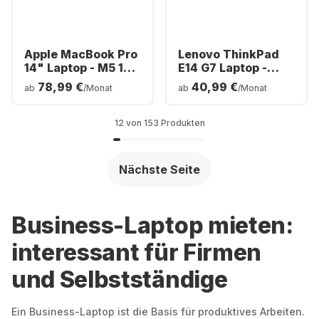
Apple MacBook Pro
Lenovo ThinkPad
14" Laptop - M5 10-
E14 G7 Laptop -
Core - 16 GB - 1 TB
Intel® Core™ Ultra
78,99 €
40,99 €
ab
/Monat
ab
/Monat
SSD - 10-Core-CPU
7-256V - 16 GB - 512
- Deutsch
GB SSD - Intel® Arc
(QWERTZ)
Graphics - Deutsch
12 von 153 Produkten
(QWERTZ)
Nächste Seite
Business-Laptop mieten:
interessant für Firmen
und Selbstständige
Ein Business-Laptop ist die Basis für produktives Arbeiten.