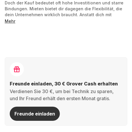
Doch der Kauf bedeutet oft hohe Investitionen und starre
Bindungen. Mieten bietet dir dagegen die Flexibilität, die
dein Unternehmen wirklich braucht. Anstatt dich mit
veralteter Hardware oder unflexiblen Leasingverträgen
Mehr
herumzuschlagen, wählst du genau das Laptop, das zu
deiner Arbeit passt.
Deine Vorteile auf einen Blick:
Liquidität schonen
: Statt hoher
Anschaffungskosten zahlst du eine planbare,
monatliche Rate.
Freunde einladen, 30 € Grover Cash erhalten
100 % Flexibilität
: Du mietest das Gerät so lange,
Verdienen Sie 30 €, um bei Technik zu sparen,
wie du es wirklich brauchst. Wenn sich deine
und Ihr Freund erhält den ersten Monat gratis.
Anforderungen ändern, kannst du auf ein neueres
oder passenderes Modell umsteigen.
Freunde einladen
Immer aktuell
: Profitiere von moderner
Hardware, die regelmäßig erneuert oder