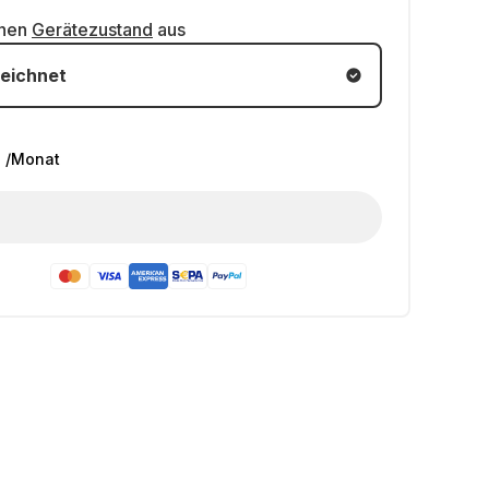
inen
Gerätezustand
aus
eichnet
€
/Monat