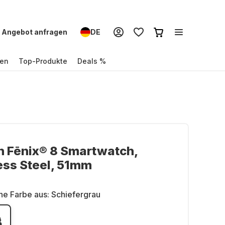
Angebot anfragen
DE
en
Top-Produkte
Deals %
n Fēnix® 8 Smartwatch,
ess Steel, 51mm
ne Farbe aus:
Schiefergrau