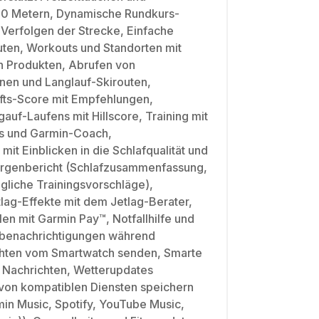
 40 Metern, Dynamische Rundkurs-
Verfolgen der Strecke, Einfache
ten, Workouts und Standorten mit
 Produkten, Abrufen von
nen und Langlauf-Skirouten,
afts-Score mit Empfehlungen,
auf-Laufens mit Hillscore, Training mit
s und Garmin-Coach,
it Einblicken in die Schlafqualität und
rgenbericht (Schlafzusammenfassung,
gliche Trainingsvorschläge),
lag-Effekte mit dem Jetlag-Berater,
en mit Garmin Pay™, Notfallhilfe und
lbenachrichtigungen während
ichten vom Smartwatch senden, Smarte
, Nachrichten, Wetterupdates
on kompatiblen Diensten speichern
in Music, Spotify, YouTube Music,