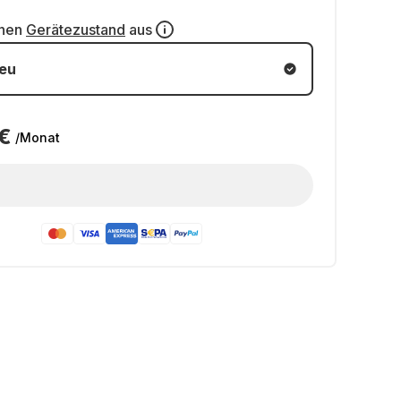
inen
Gerätezustand
aus
eu
€
/Monat