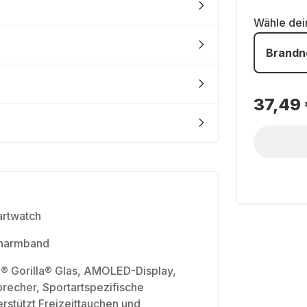
Wähle de
Brandn
37,49 
artwatch
konarmband
g® Gorilla® Glas, AMOLED-Display,
recher, Sportartspezifische
erstützt Freizeittauchen und