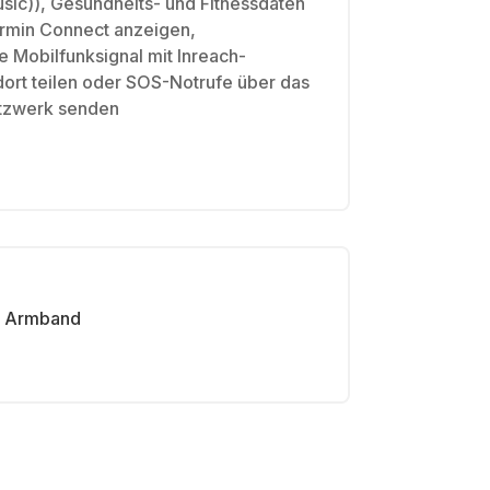
ic)), Gesundheits- und Fitnessdaten
armin Connect anzeigen,
 Mobilfunksignal mit Inreach-
ndort teilen oder SOS-Notrufe über das
etzwerk senden
Armband