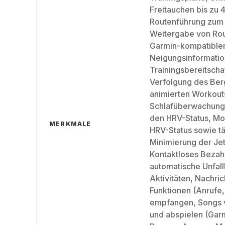
Freitauchen bis zu
Routenführung zum 
Weitergabe von Rou
Garmin-kompatiblen
Neigungsinformatio
Trainingsbereitsch
Verfolgung des Berg
animierten Workout
Schlafüberwachung m
den HRV-Status, Mo
MERKMALE
HRV-Status sowie tä
Minimierung der Jet
Kontaktloses Bezahl
automatische Unfal
Aktivitäten, Nachr
Funktionen (Anrufe
empfangen, Songs v
und abspielen (Garm