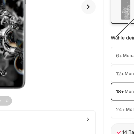
Wähle dei
6
+
Mona
12
+
Mon
18
+
Mon
24
+
Mon
14 Ta