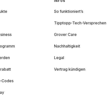
INFOS
ukte
So funktioniert’s
Tipptopp-Tech-Versprechen
siness
Grover Care
programm
Nachhaltigkeit
erden
Legal
rabatt
Vertrag kündigen
n-Codes
day