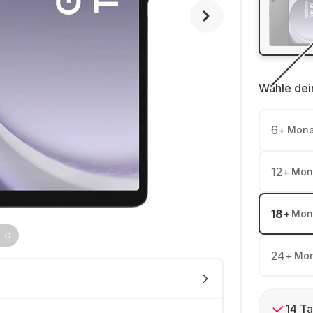
Wähle dei
6
+
Mona
12
+
Mon
18
+
Mon
24
+
Mon
14 Ta