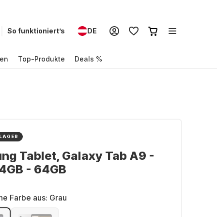
So funktioniert’s
DE
en
Top-Produkte
Deals %
 LAGER
g Tablet, Galaxy Tab A9 -
 4GB - 64GB
ne Farbe aus:
Grau