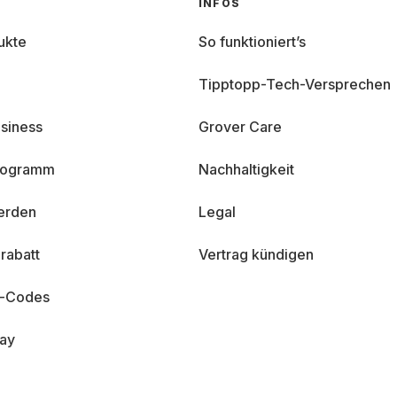
INFOS
ukte
So funktioniert’s
Tipptopp-Tech-Versprechen
siness
Grover Care
programm
Nachhaltigkeit
erden
Legal
rabatt
Vertrag kündigen
n-Codes
day