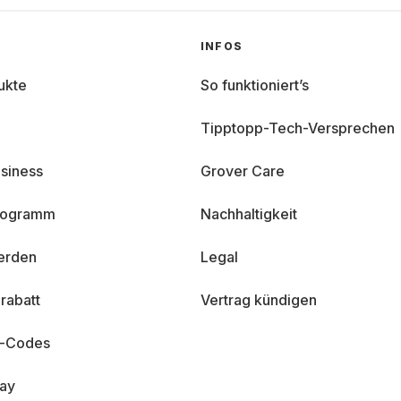
INFOS
ukte
So funktioniert’s
Tipptopp-Tech-Versprechen
siness
Grover Care
programm
Nachhaltigkeit
erden
Legal
rabatt
Vertrag kündigen
n-Codes
day