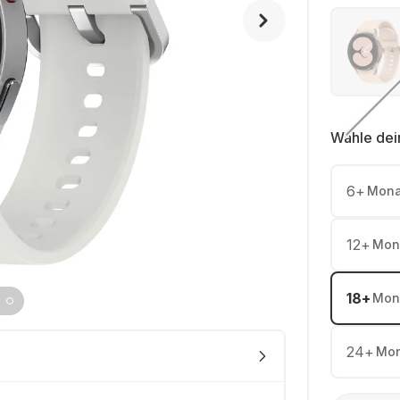
Wähle dei
6
+
Mona
12
+
Mon
18
+
Mon
24
+
Mon