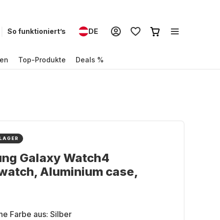
So funktioniert’s
DE
en
Top-Produkte
Deals %
 LAGER
ng Galaxy Watch4
watch, Aluminium case,
ne Farbe aus:
Silber