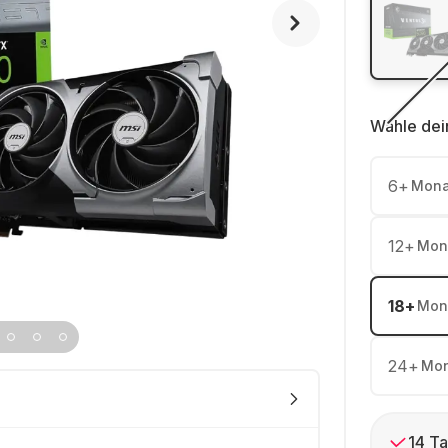
Wähle dei
6
+
Mona
12
+
Mon
18
+
Mon
24
+
Mon
14 Ta