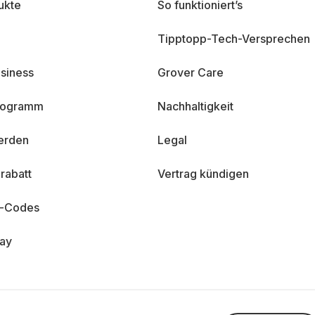
ukte
So funktioniert’s
Tipptopp-Tech-Versprechen
siness
Grover Care
programm
Nachhaltigkeit
erden
Legal
rabatt
Vertrag kündigen
n-Codes
day