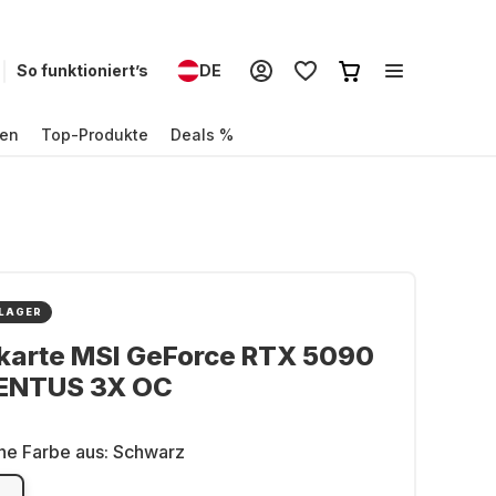
So funktioniert’s
DE
en
Top-Produkte
Deals %
 LAGER
karte MSI GeForce RTX 5090
ENTUS 3X OC
ne Farbe aus:
Schwarz