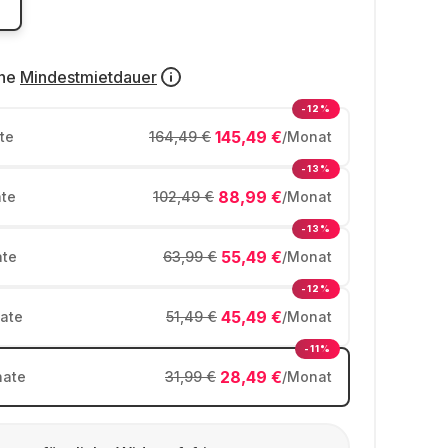
ne
Mindestmietdauer
-12%
145,49 €
te
164,49 €
/Monat
-13%
88,99 €
te
102,49 €
/Monat
-13%
55,49 €
te
63,99 €
/Monat
-12%
45,49 €
ate
51,49 €
/Monat
-11%
28,49 €
ate
31,99 €
/Monat