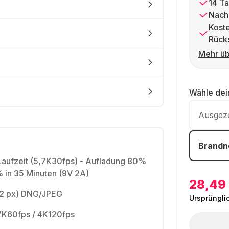
14 Ta
Nach
Kost
Rück
Mehr üb
Wähle de
Ausgez
Brandn
 Laufzeit (5,7K30fps) - Aufladung 80%
% in 35 Minuten (9V 2A)
28,49
2 px) DNG/JPEG
Ursprüngli
.7K60fps / 4K120fps