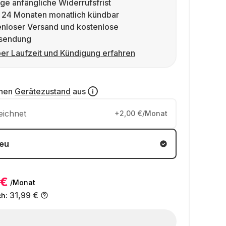
ge anfängliche Widerrufsfrist
 24 Monaten monatlich kündbar
enloser Versand und kostenlose
sendung
er Laufzeit und Kündigung erfahren
inen
Gerätezustand
aus
eichnet
+2,00 €/Monat
eu
 €
/Monat
31,99 €
ch: