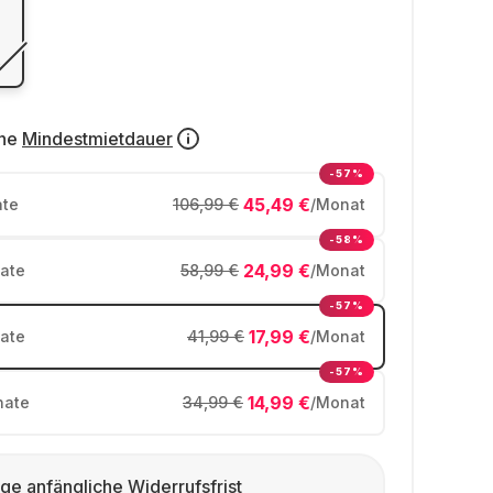
ne
Mindestmietdauer
-57%
45,49 €
te
106,99 €
/Monat
-58%
24,99 €
ate
58,99 €
/Monat
-57%
17,99 €
ate
41,99 €
/Monat
-57%
14,99 €
ate
34,99 €
/Monat
ge anfängliche Widerrufsfrist