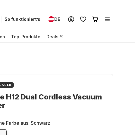
So funktioniert’s
DE
en
Top-Produkte
Deals %
 LAGER
e H12 Dual Cordless Vacuum
er
ne Farbe aus:
Schwarz