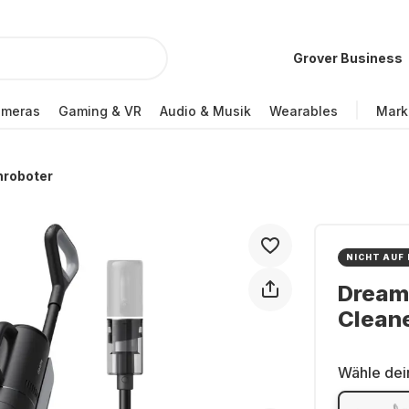
Grover Business
ameras
Gaming & VR
Audio & Musik
Wearables
Mark
hroboter
NICHT AUF
Dream
Clean
Wähle dei