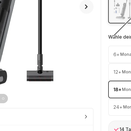
Wähle dei
6
+
Mona
12
+
Mon
18
+
Mon
24
+
Mon
14 Ta