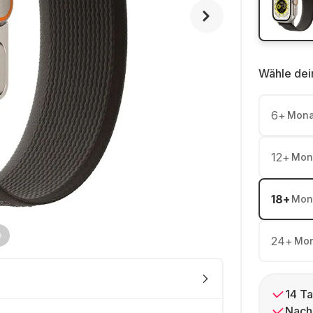
Wähle dei
6
+
Mona
12
+
Mon
18
+
Mon
24
+
Mon
14 Ta
Nach