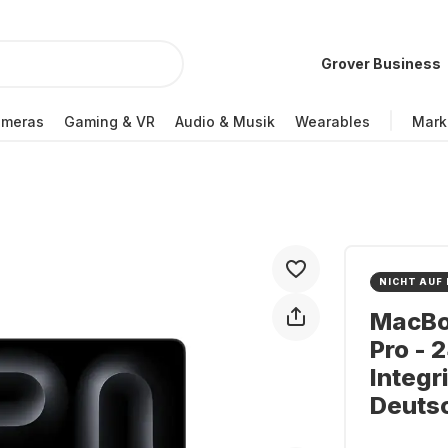
Grover Business
ameras
Gaming & VR
Audio & Musik
Wearables
Mark
NICHT AUF
MacBoo
Pro - 
Integr
Deuts