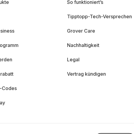
ukte
So funktioniert’s
Tipptopp-Tech-Versprechen
siness
Grover Care
programm
Nachhaltigkeit
erden
Legal
rabatt
Vertrag kündigen
n-Codes
day