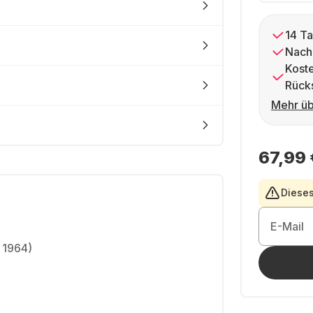
14 Ta
Nach
Kost
Rück
Mehr üb
67,99 
Dieses
E-Mail
 1964)