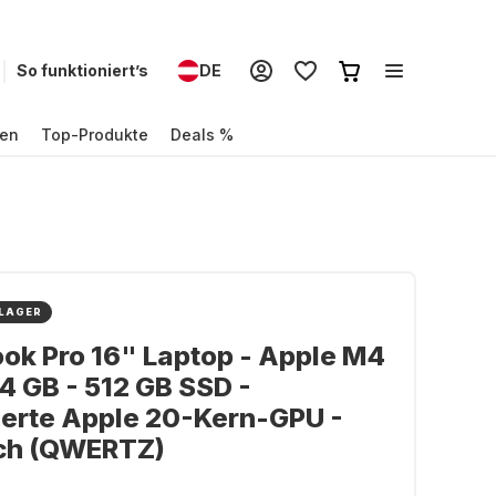
So funktioniert’s
DE
en
Top-Produkte
Deals %
 LAGER
k Pro 16" Laptop - Apple M4
24 GB - 512 GB SSD -
ierte Apple 20-Kern-GPU -
ch (QWERTZ)