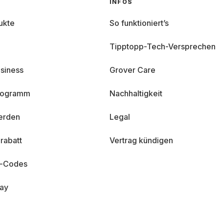
INFOS
ukte
So funktioniert’s
Tipptopp-Tech-Versprechen
siness
Grover Care
programm
Nachhaltigkeit
erden
Legal
rabatt
Vertrag kündigen
n-Codes
day