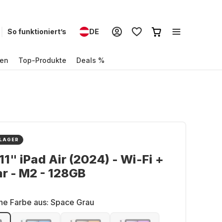
So funktioniert’s
DE
en
Top-Produkte
Deals %
 LAGER
11" iPad Air (2024) - Wi-Fi +
ar - M2 - 128GB
ne Farbe aus:
Space Grau