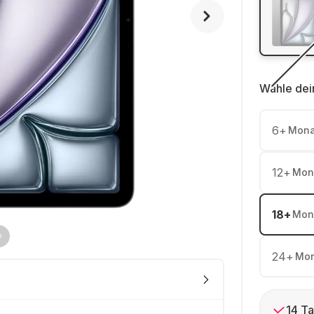
Wähle dei
6
+
Mona
12
+
Mon
18
+
Mon
24
+
Mon
14 Ta