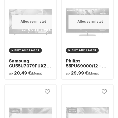
Alles vermietet
Alles vermietet
NICHT AUF LAGER
NICHT AUF LAGER
Samsung
Philips
GU55U7079FUXZG
55PUS9000/12 - TV
- TV 55" UHD 4K
55" QLED 4K
20,49 €
29,99 €
ab
/Monat
ab
/Monat