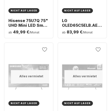
NICHT AUF LAGER
NICHT AUF LAGER
Hisense 75U7Q 75"
LG
UHD Mini LED Smart
OLED65C5ELB.AEUD
TV
- TV 65" OLED evo
49,99 €
83,99 €
ab
/Monat
ab
/Monat
4K
Alles vermietet
Alles vermietet
NICHT AUF LAGER
NICHT AUF LAGER