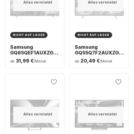
Alles vermietet
Alles vermietet
NICHT AUF LAGER
NICHT AUF LAGER
Samsung
Samsung
GQ65QEF1AUXZG -
GQ55Q7F2AUXZG -
TV 65" QLED 4K
TV 55" QLED 4K
31,99 €
20,49 €
ab
/Monat
ab
/Monat
Alles vermietet
Alles vermietet