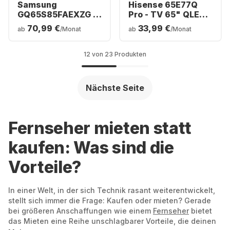
Samsung
Hisense 65E77Q
GQ65S85FAEXZG -
Pro - TV 65" QLED
TV 65" OLED 4K
4K
70,99 €
33,99 €
ab
/Monat
ab
/Monat
12 von 23 Produkten
Nächste Seite
Fernseher mieten statt
kaufen: Was sind die
Vorteile?
In einer Welt, in der sich Technik rasant weiterentwickelt,
stellt sich immer die Frage: Kaufen oder mieten? Gerade
bei größeren Anschaffungen wie einem
Fernseher
bietet
das Mieten eine Reihe unschlagbarer Vorteile, die deinen