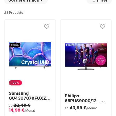
Sortieren nach
Filter
23 Produkte
-33%
Samsung
Philips
GU43U7079FUXZG
65PUS9000/12 - TV
- TV 43" UHD 4K
22,49 €
65" QLED 4K
ab
43,99 €
ab
/Monat
14,99 €
/Monat