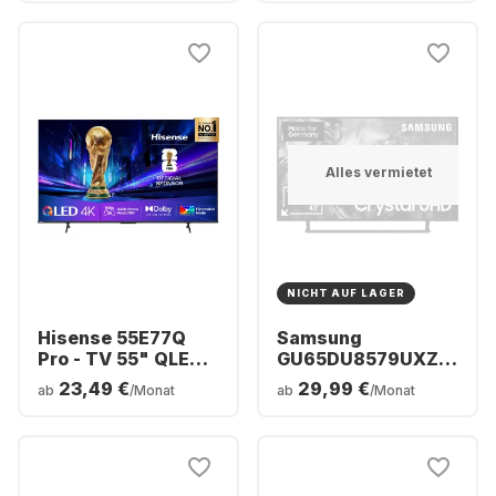
Alles vermietet
NICHT AUF LAGER
Hisense 55E77Q
Samsung
Pro - TV 55" QLED
GU65DU8579UXZG
4K
- TV 65" Crystal
23,49 €
29,99 €
ab
/Monat
ab
/Monat
UHD 4K