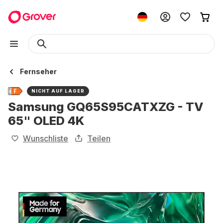
Fernseher
NICHT AUF LAGER
Samsung GQ65S95CATXZG - TV
65" OLED 4K
Wunschliste
Teilen