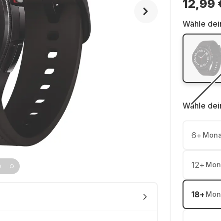
12,99 
Wähle dei
Wähle dei
6
+
Mona
12
+
Mon
18
+
Mon