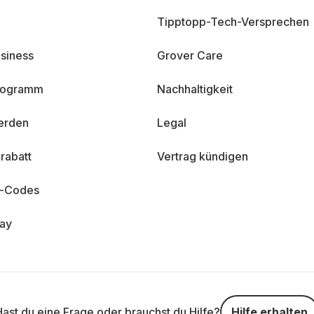
Tipptopp-Tech-Versprechen
siness
Grover Care
programm
Nachhaltigkeit
erden
Legal
rabatt
Vertrag kündigen
n-Codes
day
Hast du eine Frage oder brauchst du Hilfe?
Hilfe erhalten