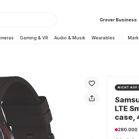
Grover Business
ameras
Gaming & VR
Audio & Musik
Wearables
Mark
NICHT AUF
Samsu
LTE Sm
case,
280.000