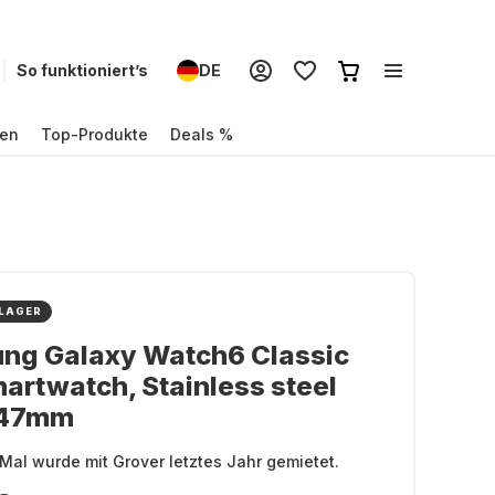
So funktioniert’s
DE
en
Top-Produkte
Deals %
 LAGER
ng Galaxy Watch6 Classic
artwatch, Stainless steel
 47mm
Mal wurde mit Grover letztes Jahr gemietet.