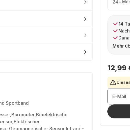
24
+
Mon
14 Ta
Nach
Dana
Mehr üb
12,99 
Dieses
E-Mail
nd Sportband
ser,Barometer,Bioelektrische
nsor,Elektrischer
sor,Geomagnetischer Sensor,Infrarot-