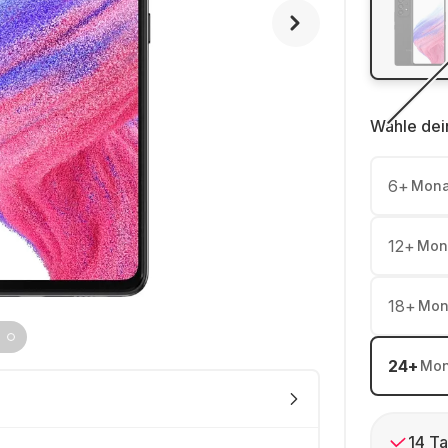
Wähle dei
6
+
Mona
12
+
Mon
18
+
Mon
24
+
Mon
14 Ta