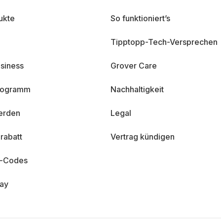
ukte
So funktioniert’s
Tipptopp-Tech-Versprechen
siness
Grover Care
programm
Nachhaltigkeit
erden
Legal
rabatt
Vertrag kündigen
n-Codes
day