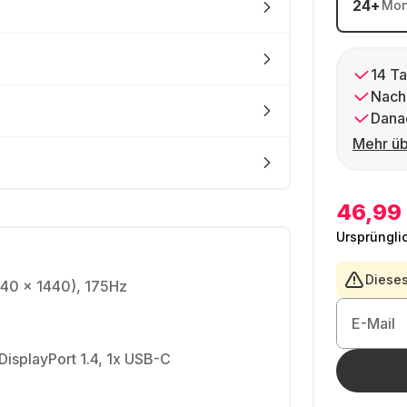
24
+
Mon
14 Ta
Nach
Dana
Mehr üb
46,99
Ursprüngli
Dieses
40 x 1440), 175Hz
E-Mail
 DisplayPort 1.4, 1x USB-C