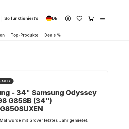
So funktioniert’s
DE
en
Top-Produkte
Deals %
 LAGER
ng - 34" Samsung Odyssey
G8 G85SB (34")
BG850SUXEN
Mal wurde mit Grover letztes Jahr gemietet.