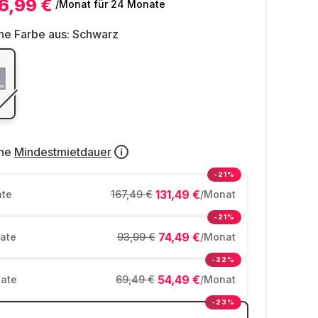
6,99 €
/Monat
für 24 Monate
ne Farbe aus:
Schwarz
ne
Mindestmietdauer
-21%
131,49 €
te
167,49 €
/Monat
-21%
74,49 €
ate
93,99 €
/Monat
-22%
54,49 €
ate
69,49 €
/Monat
-23%