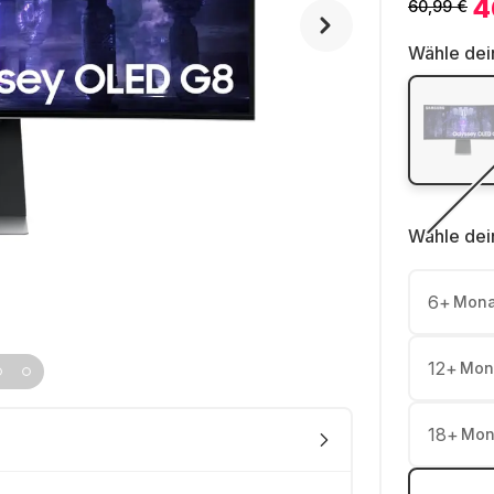
4
60,99 €
Wähle dei
Wähle dei
6
+
Mona
12
+
Mon
18
+
Mon