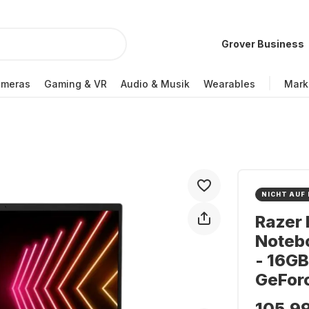
Grover Business
ameras
Gaming & VR
Audio & Musik
Wearables
Mark
NICHT AUF
Razer
Notebo
- 16GB
GeFor
105,99