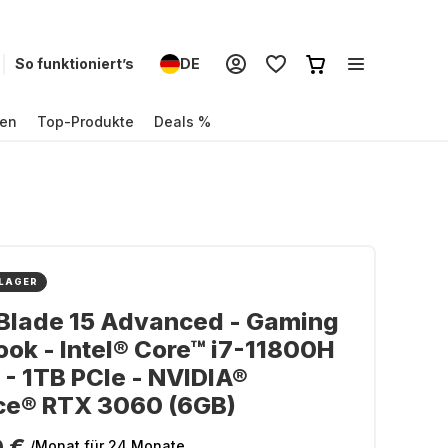
So funktioniert’s
DE
en
Top-Produkte
Deals %
 LAGER
 Blade 15 Advanced - Gaming
ok - Intel® Core™ i7-11800H
 - 1TB PCIe - NVIDIA®
ce® RTX 3060 (6GB)
 €
/Monat
für 24 Monate