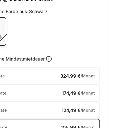
ne Farbe aus:
Schwarz
ne
Mindestmietdauer
324,99 €
te
/Monat
174,49 €
ate
/Monat
124,49 €
ate
/Monat
105,99 €
ate
/Monat