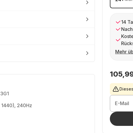
14 Ta
Nach
Kost
Rück
Mehr üb
105,99
Dieses
3G1
E-Mail
x 1440), 240Hz