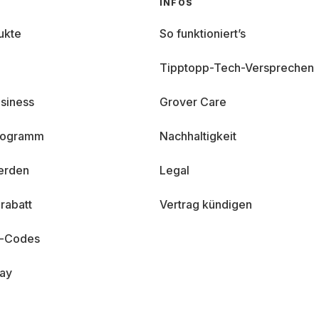
INFOS
ukte
So funktioniert’s
Tipptopp-Tech-Versprechen
siness
Grover Care
programm
Nachhaltigkeit
erden
Legal
rabatt
Vertrag kündigen
n-Codes
day