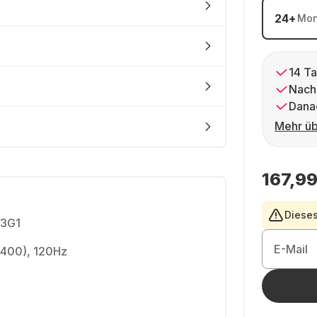
24
+
Mon
14 Ta
Nach
Dana
Mehr üb
167,99
Dieses
3G1
E-Mail
2400), 120Hz