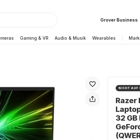
Grover Business
ameras
Gaming & VR
Audio & Musik
Wearables
Mark
NICHT AUF
Razer 
Laptop
32 GB 
GeFor
(QWER