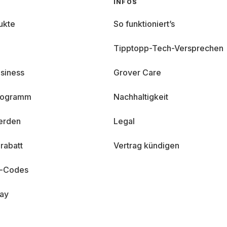
INFOS
ukte
So funktioniert’s
Tipptopp-Tech-Versprechen
siness
Grover Care
programm
Nachhaltigkeit
erden
Legal
rabatt
Vertrag kündigen
n-Codes
day