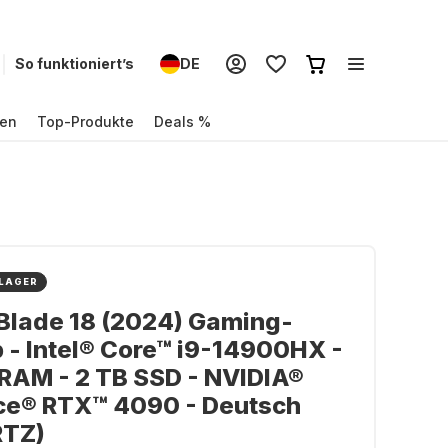
So funktioniert’s
DE
en
Top-Produkte
Deals %
 LAGER
Blade 18 (2024) Gaming-
 - Intel® Core™ i9-14900HX -
RAM - 2 TB SSD - NVIDIA®
ce® RTX™ 4090 - Deutsch
TZ)