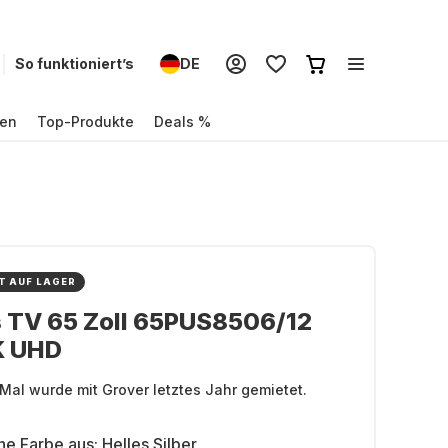
So funktioniert’s
DE
en
Top-Produkte
Deals %
T AUF LAGER
s TV 65 Zoll 65PUS8506/12
K UHD
Mal wurde mit Grover letztes Jahr gemietet.
ne Farbe aus:
Helles Silber