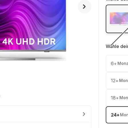
Wähle dei
6
+
Mona
12
+
Mon
18
+
Mon
24
+
Mon