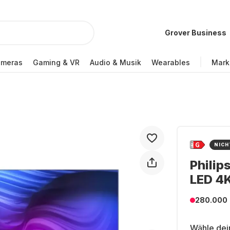
Grover Business
ameras
Gaming & VR
Audio & Musik
Wearables
Mark
NICH
Philip
LED 4
280.000
Wähle dei