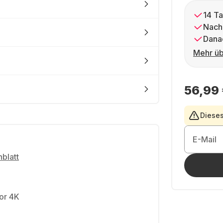
14 Ta
Nach
Dana
Mehr üb
56,99
Dieses
E-Mail
blatt
or 4K